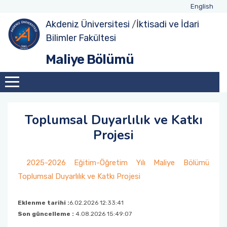
English
Akdeniz Üniversitesi
/
İktisadi ve İdari
Bilimler Fakültesi
Hakkımızda
Akademik Personel
Lisans
Ders Programları
Yüksek Lisans
Tezli Yüksek Lisans Formları
Erasmus+ ve Diğer Değişim Programları
Seminerler
Oryantasyon Programı
Danışma Kurulu Toplantısı
Maliye Bölümü
Yönetim
İdari Personel
Sınav Programları
Lisansüstü
Doktora
Tezsiz Yüksek Lisans Formları
Erasmus+ Bölüm Koordinatörlüğü
Uluslararası Faaliyetler
Mezun Buluşması
Bölüm Danışma Kurulu
Öğrenci Danışmanları
Ders Programları
Doktora Formları
Kariyer Geliştirme
Formlar
Sınav Programları
Mezuniyet Törenleri
Toplumsal Duyarlılık ve Katkı
Projesi
Formlar
Toplumsal Duyarlılık ve Katkı Projesi
2025-2026 Eğitim-Öğretim Yılı Maliye Bölümü
Diğer Faaliyetler
Toplumsal Duyarlılık ve Katkı Projesi
Eklenme tarihi :
6.02.2026 12:33:41
Son güncelleme :
4.08.2026 15:49:07