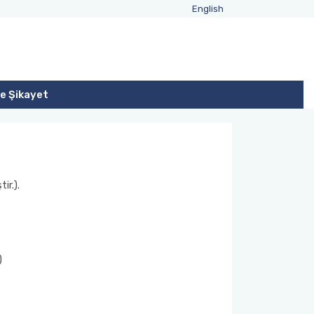
English
ve Şikayet
ir.).
)