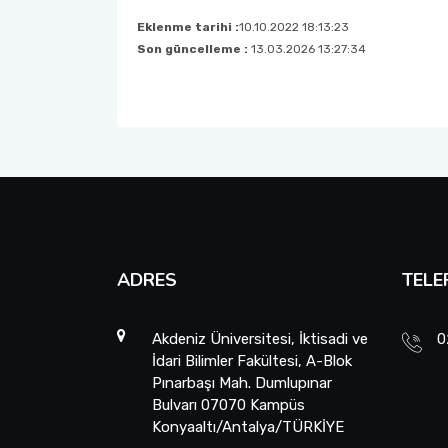
Eklenme tarihi :
10.10.2022 18:13:23
Son güncelleme :
13.03.2026 13:27:34
ADRES
TELE
Akdeniz Üniversitesi, İktisadi ve
0
İdari Bilimler Fakültesi, A-Blok
Pınarbaşı Mah. Dumlupınar
Bulvarı 07070 Kampüs
Konyaaltı/Antalya/TÜRKİYE