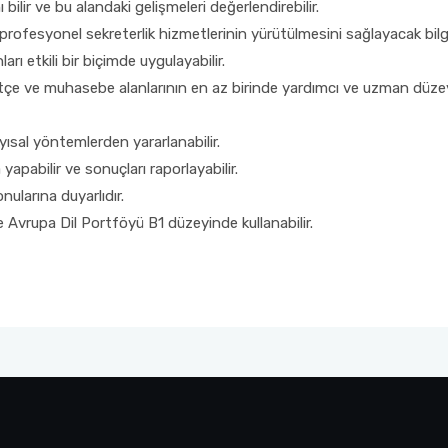
ilir ve bu alandaki gelişmeleri değerlendirebilir.
ofesyonel sekreterlik hizmetlerinin yürütülmesini sağlayacak bilgi
ları etkili bir biçimde uygulayabilir.
 bütçe ve muhasebe alanlarının en az birinde yardımcı ve uzman düzey
ısal yöntemlerden yararlanabilir.
apabilir ve sonuçları raporlayabilir.
nularına duyarlıdır.
mde Avrupa Dil Portföyü B1 düzeyinde kullanabilir.