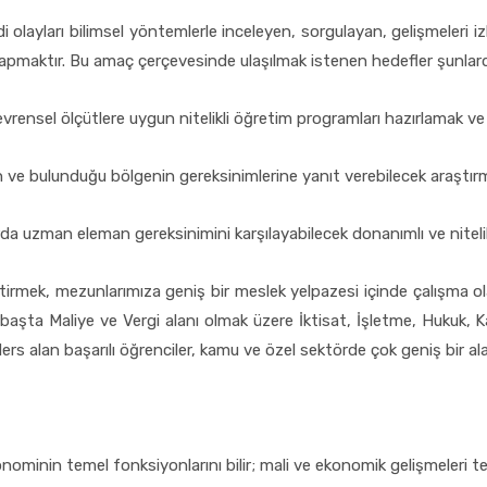
di olayları bilimsel yöntemlerle inceleyen, sorgulayan, gelişmeleri 
yapmaktır. Bu amaç çerçevesinde ulaşılmak istenen hedefler şunlard
evrensel ölçütlere uygun nitelikli öğretim programları hazırlamak v
in ve bulunduğu bölgenin gereksinimlerine yanıt verebilecek araştı
da uzman eleman gereksinimini karşılayabilecek donanımlı ve nitelikl
ştirmek, mezunlarımıza geniş bir meslek yelpazesi içinde çalışma ol
başta Maliye ve Vergi alanı olmak üzere İktisat, İşletme, Hukuk, K
s alan başarılı öğrenciler, kamu ve özel sektörde çok geniş bir ala
konominin temel fonksiyonlarını bilir; mali ve ekonomik gelişmeleri teo