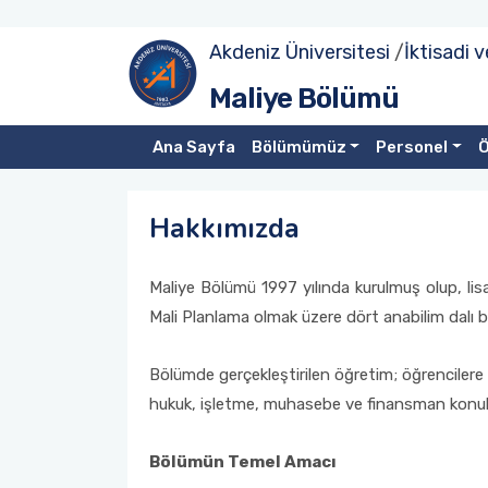
Akdeniz Üniversitesi
/
İktisadi v
Hakkımızda
Akademik Personel
Lisans
Ders Programları
Yüksek Lisans
Tezli Yüksek Lisans Formları
Erasmus+ ve Diğer Değişim Programları
Seminerler
Oryantasyon Programı
Danışma Kurulu Toplantısı
Maliye Bölümü
Yönetim
İdari Personel
Sınav Programları
Lisansüstü
Doktora
Tezsiz Yüksek Lisans Formları
Erasmus+ Bölüm Koordinatörlüğü
Uluslararası Faaliyetler
Mezun Buluşması
Ana Sayfa
Bölümümüz
Personel
Ö
Bölüm Danışma Kurulu
Öğrenci Danışmanları
Ders Programları
Doktora Formları
Kariyer Geliştirme
Hakkımızda
Formlar
Sınav Programları
Mezuniyet Törenleri
Maliye Bölümü 1997 yılında kurulmuş olup, lis
Formlar
Toplumsal Duyarlılık ve Katkı Projesi
Mali Planlama olmak üzere dört anabilim dalı 
Diğer Faaliyetler
Bölümde gerçekleştirilen öğretim; öğrencilere 
hukuk, işletme, muhasebe ve finansman konula
Bölümün Temel Amacı