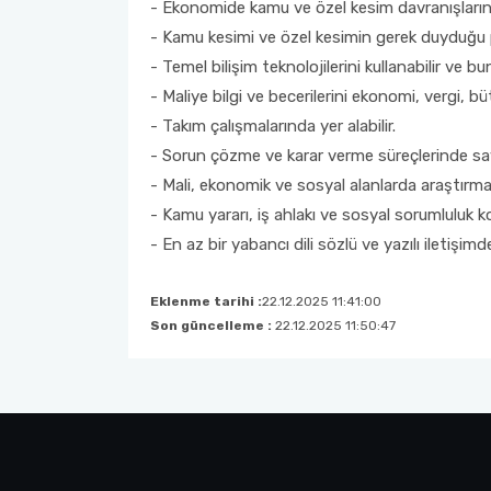
- Ekonomide kamu ve özel kesim davranışlarını b
- Kamu kesimi ve özel kesimin gerek duyduğu pr
- Temel bilişim teknolojilerini kullanabilir ve bun
- Maliye bilgi ve becerilerini ekonomi, vergi,
- Takım çalışmalarında yer alabilir.
- Sorun çözme ve karar verme süreçlerinde say
- Mali, ekonomik ve sosyal alanlarda araştırma y
- Kamu yararı, iş ahlakı ve sosyal sorumluluk ko
- En az bir yabancı dili sözlü ve yazılı iletişi
Eklenme tarihi :
22.12.2025 11:41:00
Son güncelleme :
22.12.2025 11:50:47